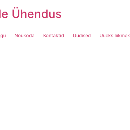
ide Ühendus
ogu
Nõukoda
Kontaktid
Uudised
Uueks liikmek