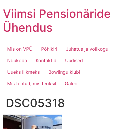
Skip
Viimsi Pensionäride
to
content
Ühendus
Mis on VPÜ
Põhikiri
Juhatus ja volikogu
Nõukoda
Kontaktid
Uudised
Uueks liikmeks
Bowlingu klubi
Mis tehtud, mis teoksil
Galerii
DSC05318