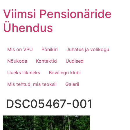
Skip
Viimsi Pensionäride
to
content
Ühendus
Mis on VPÜ
Põhikiri
Juhatus ja volikogu
Nõukoda
Kontaktid
Uudised
Uueks liikmeks
Bowlingu klubi
Mis tehtud, mis teoksil
Galerii
DSC05467-001