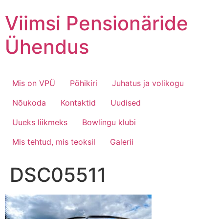
Skip
Viimsi Pensionäride
to
content
Ühendus
Mis on VPÜ
Põhikiri
Juhatus ja volikogu
Nõukoda
Kontaktid
Uudised
Uueks liikmeks
Bowlingu klubi
Mis tehtud, mis teoksil
Galerii
DSC05511