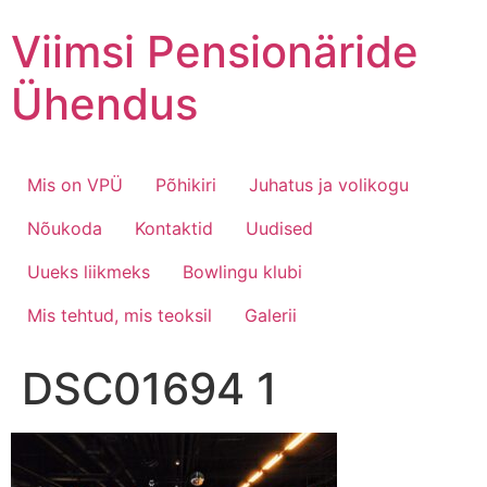
Skip
Viimsi Pensionäride
to
content
Ühendus
Mis on VPÜ
Põhikiri
Juhatus ja volikogu
Nõukoda
Kontaktid
Uudised
Uueks liikmeks
Bowlingu klubi
Mis tehtud, mis teoksil
Galerii
DSC01694 1