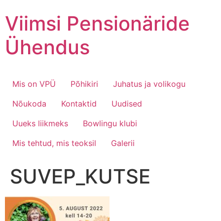
Skip
Viimsi Pensionäride
to
content
Ühendus
Mis on VPÜ
Põhikiri
Juhatus ja volikogu
Nõukoda
Kontaktid
Uudised
Uueks liikmeks
Bowlingu klubi
Mis tehtud, mis teoksil
Galerii
SUVEP_KUTSE